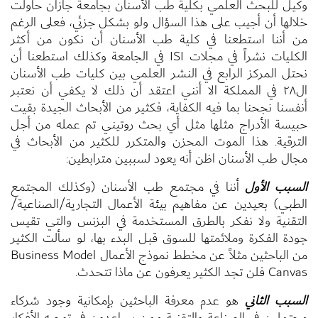
وكيل للبحث العلمي بكلية طب الأسنان بجامعة جازان حاولت
خلالها أن أجيب على هذا السؤال ولو بشكل جزئي، فعلى الرغم
من أننا استطعنا في كلية طب الأسنان أن نكون من أكثر
الكليات نشراً في مجلات ISI في الجامعة وكذلك استطعنا أن
نحتل المركز الرابع في النشر العلمي بين كليات طب الأسنان
ال٢٨ في المملكة الا أنني اعتقد أن ذلك لا يكفي أن نعتبر
أنفسنا نجحنا بما فيه الكفاية، فكثير من الأبحاث الجيدة بقيت
حبيسة الأدراج مثلها مثل أي بحث روتيني تم عمله من أجل
الترقية. هذا الموت المحزن والمتكرر للكثير من الأبحاث في
مجال طب الأسنان اظن أنه يعود لسببين مترابطين:
السبب الأول
أننا في مجتمع طب الأسنان (وكذلك المجتمع
الطبي) بعيدين عن مفاهيم بيئة الأعمال التجارية/الصناعية/
التقنية ولا نفكر بالطرق المستخدمة في البزنس والتي تقيس
جودة الفكرة وملائمتها للسوق قبل البدء بها، لو سألت الكثير
من الباحثين مثلاً عن مخطط نموذج الأعمال Business Model
Canvas فلن تجد الكثير يعرفون عن ماذا تتحدث.
السبب الثاني
هو عدم معرفة الباحثين بإمكانية وجود شركاء
محتملين في الصناعة والتقنية ممن يساعدون في توجيه الأفكار