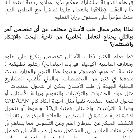
في هذه التدوينة سأشارك معكم بذرة لمبادرة ريادية اعتقد أنه
حان الوقت لإطلاقها والعمل عليها تماشياً مع التطوير الذي
حدث مؤخراً على مستوى وزارة التعليم.
لماذا يعتبر مجال طب الأسنان مختلف عن أي تخصص آخر
وبالتالي يحتاج لتعامل (خاص) من ناحية البحث والابتكار
والاستثمار؟
كما يعلم الكثير فطب الأسنان تخصص يتكئ على علوم
ومعارف أساسية (كيمياء، فيزياء، أحياء..الخ) وعلوم تطبيقية (
هندسة، تصميم، كومبيوتر وغيره) هذا التنوع والغزارة ليست
متوفرة في كثير من التخصصات، وبالتالي فأغلب المشاريع
البحثية الجيدة في طب الأسنان يمكن ان تتحول لمنتجات –
مثل مواد الحشوات والتركيبات والتقويم وزراعة الأسنان، أو
تتحول لخدمة متقدمة تقنياً مثل أجهزة الكاد كام CAD/CAM
وطباعة التركيبات والأسنان بتقنية ال3D ونحوها أو تتحول
لفكرة تقنية مبتكرة في التشخيص والعلاج المبكر مثل تقنيات
الكشف المبكر عن سرطان الفم وعن التسوس مما يساهم في
توفير مئات الملايين. إن المشتغل بمجال طب الأسنان يتعامل
بشكل مستمر مع مستجدات التقنية والصناعة في مجالات