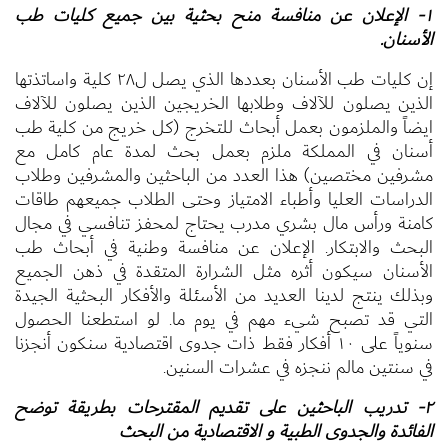
١- الإعلان عن منافسة منح بحثية بين جميع كليات طب
الأسنان.
إن كليات طب الأسنان بعددها الذي يصل ل٢٨ كلية واساتذتها
الذين يصلون للآلاف وطلابها الخريجين الذين يصلون للآلاف
ايضاً والملزمون بعمل أبحاث للتخرج (كل خريج من كلية طب
أسنان في المملكة ملزم بعمل بحث لمدة عام كامل مع
مشرفين مختصين) هذا العدد من الباحثين والمشرفين وطلاب
الدراسات العليا وأطباء الامتياز وحتى الطلاب جميعهم طاقات
كامنة ورأس مال بشري مدرب يحتاج لمحفز تنافسي في مجال
البحث والابتكار. الإعلان عن منافسة وطنية في أبحاث طب
الأسنان سيكون أثره مثل الشرارة المتقدة في ذهن الجميع
وبذلك ينتج لدينا العديد من الأسئلة والأفكار البحثية الجيدة
التي قد تصبح شيء مهم في يوم ما. لو استطعنا الحصول
سنوياً على ١٠ أفكار فقط ذات جدوى اقتصادية سنكون أنجزنا
في سنتين مالم ننجزه في عشرات السنين.
٢- تدريب الباحثين على تقديم المقترحات بطريقة توضح
الفائدة والجدوى الطبية و الاقتصادية من البحث