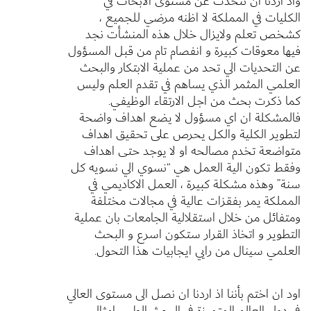
واذ اردنا ان نتحدث عن مستوى الابحاث في
الكليات في المملكة لا اظنه مرضي للجميع ،
كشخص تعلم ولايزال خلال هذه المنشأت نجد
فيها معوقات كبيرة و انفصام تام من قبل المسؤول
عن التحديات الي تحد من عملية الابتكار والبحث
العلمي المثمر الذي يساهم في تقدم العلم وليس
كما ذكرت بحث من اجل الارتقاء الوظيفي.
فالمشكلة ان اي مسؤول لا يضع اهداف واضحة
لتطوير الكلية والكل يحرص على تحقيق اهداف
متواضعة تخدم مصالحه او لا يوجد حتى اهداف
وفقط تكون الية العمل هي “نسوي الي نسويه كل
سنة” وهذه مشكلة كبيرة ، العمل الاكاديمي في
المملكة يمر بفقزات عالية في مجالات مختلفة
ومتفائل من خلال استقلالية الجامعات بان عملية
التطوير و اتخاذ القرار ستكون اسرع و البحث
العلمي سينال من رايي ايجابيات هذا التحول.
اود ان اختم بأننا اذ اردنا ان نصل الى مستوى العالي
في دول العالم المتميزة في البحث الطبي امثال