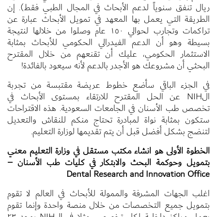
ريال تنفق سنوياً لدعم الأبحاث في المجال الطبي فقط). إن
الطريقة التي يعمل بها المعهد في تمويل الأبحاث عبارة عن
تراكمات وتجارب لحوالي ١٥٠ عام وصلوا من خلالها لنتيجة
بسيطة وهو أن الدعم الفيدرالي الحكومي للأبحاث بمثابة
الاستثمار الحكومي، عليك أن تقنعهم من خلال المقترح
البحثي أن مشروعك هو الأجدر بالدعم لأنه سيعود بالفائدة!
في الجزء الباقي سأضع خطوط عريضة مقتبسة من تجربة
الNIH عن الحل المقترح للارتقاء بمستوى الأبحاث في
تخصص طب الأسنان في الجامعات السعودية. هذه الاقتراحات
ستكون بمثابة نواة لمبادرة تحتاج منكم للنقاش والتعديل
لتنضج بشكل أفضل قبل أن يتم تقديمها لوزارة التعليم.
الخطوة الأولى هو انشاء مكتب مستقل في وزارة التعليم معني
بتمويل وحوكمة البحث والابتكار في كليات طب الأسنان –
Dental Research and Innovation Office
اغلب الجهات المشرفة والممولة للأبحاث في العالم لا تقوم
بتمويل جميع التخصصات من خلال منصة واحدة وإنما تقوم
بعمل مراكز داخلية لكل تخصص، مثلا في الNIH يوجد ٢٣