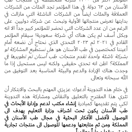
الأسنان من ٦٣ دولة. في هذا المؤتمر تجد المئات من الشركات
العملاقة والمئات ايضاً من الشركات الناشئة التي مازالت في
بدايتها تعرض منتجاتها الأولية وتبحث عن شركاء دوليين. على
الرغم من ان عدد الشركات التي تحضر للمؤتمر كبير جداً الا انه
وبكل أسف لم يكن هناك أي شركة سعودية! سيقام المؤتمر
القادم في ٢٠٢١ ثم ٢٠٢٣ التحدي الذي نحتاج أن نضعه أمام
أعيننا كمختصين في طب الأسنان هو:
هل نستطيع المشاركة لو
بشركة ناشئة واحدة تقدم منتجات طب أسنان تم تطويرها في
المملكة؟
اظن انه تحدي حقيقي ولكنه ليس مستحيل إذا ما
وجدت هناك الإرادة والدعم والبيئة المناسبة بعد التوفيق من
الله سبحانه وتعالى.
في ختام هذه التدوينة أدعوك عزيزي المهتم بالبحث والابتكار أن
تثري هذا المقترح بالتعليق والنقاش ومشاركة هذه التدوينة
لكي يتم تقديمها كمبادرة
إنشاء مكتب لدعم وإدارة الأبحاث في
طب الأسنان يكون تحت اشراف وزارة التعليم يهدف الى
الوصول لأفضل الأفكار البحثية في مجال طب الأسنان في
المملكة ومن ثم متابعتها ودعمها للوصول الى منتجات تجارية
يتم تسويقها محلياً وعالمياً.