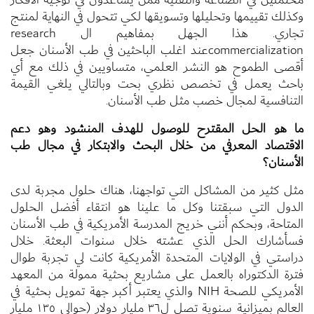
وكذلك تقييمها وتحليلها وتسويقها لكي تتحول في النهاية لمنتج
تجاري. هذا الجهل بمفاهيم ال research
commercializationعند اغلب الباحثين في طب الأسنان جعل
أقصى الطموح هو النشر العلمي، متساويين في ذلك مع أي
باحث يعمل في تخصص نظري بحت وبالتالي يلغي القيمة
التنافسية لمجال خصب مثل طب الأسنان.
ما هو الحل المقترح للوصول للهدف المنشود وهو دعم
الاقتصاد المعرفي من خلال البحث والابتكار في مجال طب
الأسنان؟
مثل كثير من المشاكل التي تواجهنا، هناك حلول مجربة لدى
الدول التي سبقتنا وكل ما علينا هو انتقاء أفضل الحلول
المتاحة، وبحكم أنني خريج المدرسة الأمريكية في طب الأسنان
فسأشارك الحل الذي عشته خلال سنوات البعثة. خلال
دراستي في الولايات المتحدة الأمريكية كانت لي تجربة طوال
فترة الدكتوراه بالعمل على مشاريع بحثية ممولة من المعهد
الأمريكي للصحة NIH والذي يعتبر أكبر جهة تمويل بحثية في
العالم بميزانية سنوية تصل ل٣٦ مليار دولار (حوالي ١٣٥ مليار