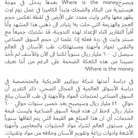
ويصرخWhere is the money بعدها يدخل في موجة
هيستيرية من البكاء والضحك وتبدأ الكاميرا في عمل زوم اوت
يظهر معها والتر وايت ممدد على الأرض في لقطة تعكس حجم
العجز والهزيمة التي حلت به! يتبادر الى ذهني هذا المشهد وأنا
أقرأ التقارير اثناء الإعداد لهذه التدوينة، قد نشترك جميعاً مع
مستر وايت في ردة فعله إذا علمنا ان حجم السوق الصناعي
والتقني لمواد وأجهزة ومستهلكات طب الأسنان في العالم
سيصل ل ٦٠٠ مليار ريال سنوياً لكننا الى الآن وللأسف لم نأخذ
نصيبنا من هذه الكعكة الضخمة على الرغم من أننا نعرف
Where is the money!
في دراسة أعدتها شركة بروكيير الأمريكية والمتخصصة في
دراسة الأسواق العالمية في المجال الصحي، ذكر التقرير أن
السوق الصناعي لمنتجات المواد والأجهزة في طب الأسنان يبلغ
حوالي ٤٢٠ مليار ريال وسيصبح بعد خمس سنوات حوالي ٦٠٠
مليار ريال. لاحظ ان هذه قيمة السوق الصناعية وليست قيمة
الخدمات، أي ان هذا المبلغ هو القيمة التي يتم انفاقها سنوياً
على مستوى العالم لشراء مواد الحشوات والمعاجين وأجهزة
الأشعة وادوات زراعة وتقويم الأسنان وخلافه من مواد وتقنيات.