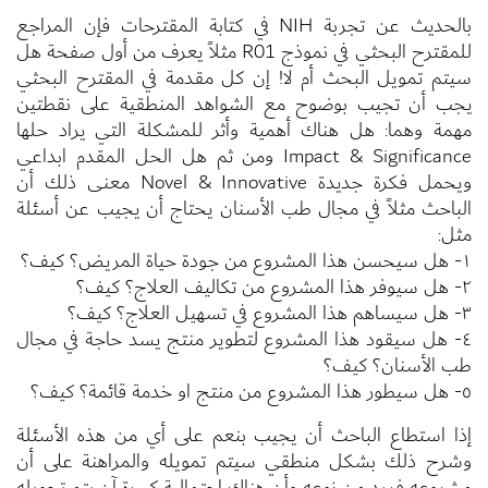
بالحديث عن تجربة NIH في كتابة المقترحات فإن المراجع
للمقترح البحثي في نموذج R01 مثلاً يعرف من أول صفحة هل
سيتم تمويل البحث أم لا! إن كل مقدمة في المقترح البحثي
يجب أن تجيب بوضوح مع الشواهد المنطقية على نقطتين
مهمة وهما: هل هناك أهمية وأثر للمشكلة التي يراد حلها
Impact & Significance ومن ثم هل الحل المقدم ابداعي
ويحمل فكرة جديدة Novel & Innovative معنى ذلك أن
الباحث مثلاً في مجال طب الأسنان يحتاج أن يجيب عن أسئلة
مثل:
١- هل سيحسن هذا المشروع من جودة حياة المريض؟ كيف؟
٢- هل سيوفر هذا المشروع من تكاليف العلاج؟ كيف؟
٣- هل سيساهم هذا المشروع في تسهيل العلاج؟ كيف؟
٤- هل سيقود هذا المشروع لتطوير منتج يسد حاجة في مجال
طب الأسنان؟ كيف؟
٥- هل سيطور هذا المشروع من منتج او خدمة قائمة؟ كيف؟
إذا استطاع الباحث أن يجيب بنعم على أي من هذه الأسئلة
وشرح ذلك بشكل منطقي سيتم تمويله والمراهنة على أن
مشروعه فريد من نوعه وأن هناك احتمالية كبيرة آن يتم تحويله