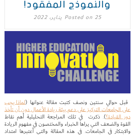
والنموذج المفقود!
25 يناير، 2022
Posted on
قبل حوالي سنتين ونصف كتبت مقالة عنوانها (
لماذا يجب
على الجامعات التركيز على دعم بيئة ريادة الأعمال دون أن تأخذ
دور القيادة؟
). ذكرت في تلك المراجعة التحليلية أهم نقاط
القوة والضعف التي يراها الخبراء والمختصون في مفهوم الريادة
والابتكار في الجامعات. في هذه المقالة والتي أعتبرها امتداد