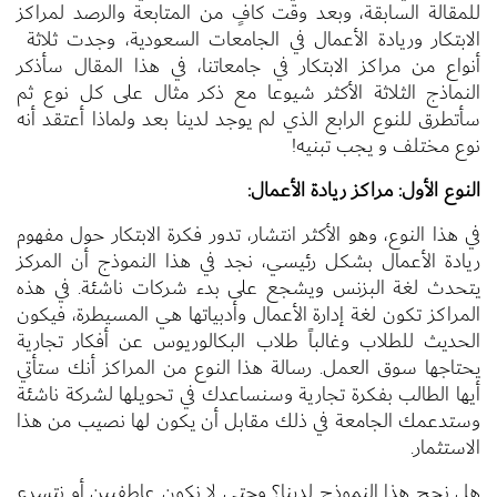
للمقالة السابقة، وبعد وقت كافٍ من المتابعة والرصد لمراكز
الابتكار وريادة الأعمال في الجامعات السعودية، وجدت ثلاثة
أنواع من مراكز الابتكار في جامعاتنا، في هذا المقال سأذكر
النماذج الثلاثة الأكثر شيوعا مع ذكر مثال على كل نوع ثم
سأتطرق للنوع الرابع الذي لم يوجد لدينا بعد ولماذا أعتقد أنه
نوع مختلف و يجب تبنيه!
النوع الأول: مراكز ريادة الأعمال:
في هذا النوع، وهو الأكثر انتشار، تدور فكرة الابتكار حول مفهوم
ريادة الأعمال بشكل رئيسي، نجد في هذا النموذج أن المركز
يتحدث لغة البزنس ويشجع على بدء شركات ناشئة. في هذه
المراكز تكون لغة إدارة الأعمال وأدبياتها هي المسيطرة، فيكون
الحديث للطلاب وغالباً طلاب البكالوريوس عن أفكار تجارية
يحتاجها سوق العمل. رسالة هذا النوع من المراكز أنك ستأتي
أيها الطالب بفكرة تجارية وسنساعدك في تحويلها لشركة ناشئة
وستدعمك الجامعة في ذلك مقابل أن يكون لها نصيب من هذا
الاستثمار.
هل نجح هذا النموذج لدينا؟ وحتى لا نكون عاطفيين أو نتسرع