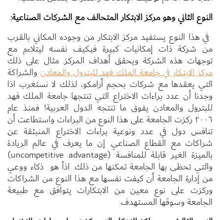
النوع الثاني وهو مركز الابتكار المتحالف مع الشركات الصناعية:
في هذا النوع يستفيد مركز الابتكار من وجوده المكاني بالقرب
من شركة ذات إمكانيات كبيرة فيكيف نفسه ليتلاءم مع
توجهات هذه الشركة ويحقق أهداف المركز. مثال على ذلك
مركز الابتكار في جامعة الملك فهد للبترول والمعادن
والشراكة
التي يعقدها مع شركات بحجم أرامكو، لذلك لا نستغرب اذا
وجدنا أن عدد براءات الاختراع التي تنتجها جامعة الملك فهد
للبترول والمعادن يفوق ما تنتجه الدول العربية! فمنذ عام
٢٠٠٦ ركزت الجامعة على هذا النوع من البراءات واستطاعت أن
تنافس دول في عدد ونوعية براءات الاختراع المنبثقة عن
شراكات مع القطاع الصناعي. إن ما يعرف في عالم الريادة
بالميزة الغير قابلة للمنافسة (uncompetitive advantage)
والتي تحظى بها الجامعة تمكنها من ذلك. اذاً هو ذكاء ووعي
من إدارة الجامعة أن كيفت نفسها مع هذا النوع من الشراكات
وركزت على نوع معين من الابتكارات يتوافق مع طبيعة
الجامعة وسوقها المستهدف.