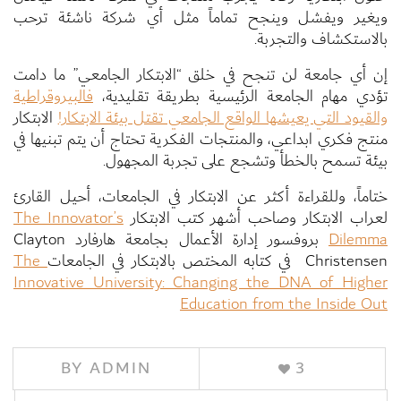
ويغير ويفشل وينجح تماماً مثل أي شركة ناشئة ترحب
بالاستكشاف والتجربة.
إن أي جامعة لن تنجح في خلق “الابتكار الجامعي” ما دامت
تؤدي مهام الجامعة الرئيسية بطريقة تقليدية،
فالبيروقراطية
والقيود التي يعيشها الواقع الجامعي تقتل بيئة الابتكار!
الابتكار
منتج فكري ابداعي، والمنتجات الفكرية تحتاج أن يتم تبنيها في
بيئة تسمح بالخطأ وتشجع على تجربة المجهول.
ختاماً، وللقراءة أكثر عن الابتكار في الجامعات، أحيل القارئ
لعراب الابتكار وصاحب أشهر كتب الابتكار
The Innovator’s
Dilemma
بروفسور إدارة الأعمال بجامعة هارفارد Clayton
Christensen في كتابه المختص بالابتكار في الجامعات
The
Innovative University: Changing the DNA of Higher
Education from the Inside Out
BY
ADMIN
3