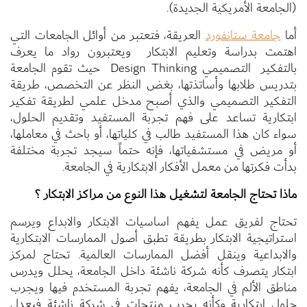
(الجامعة الأمريكية الجديدة).
أما
جامعة ستانفورد
العريقة، فتعتبر من أوائل الجامعات التي
اهتمت بدراسة وتعليم الابتكار ويعتبرون رواد ما يعرف
بالتفكير التصميمي Design Thinking حيث تقوم الجامعة
بتدريس طلابها وأساتذتها، بغض النظر عن التخصص، طريقة
التفكير التصميمي والذي أصبح مدخل علمي لطريقة تفكير
ابتكارية تساعد على فهم تجربة المستفيد وتقديم الحلول،
سواء كان هذا المستفيد طالب في كلياتها، أو باحث في معاملها،
أو مريض في مستشفياتها، فإنه حتماً سيجد تجربة مختلفة
بدأت فكرتها من معمل الأفكار الابتكارية في الجامعة.
ماذا تحتاج الجامعة لتشغيل هذا النوع من مراكز الابتكار ؟
تحتاج لفريق عمل يفهم اساسيات الابتكار والابداع ويرسم
استراتيجية الابتكار بطريقة تطبق أصول الممارسات الابتكارية
والابداعية وينقل أفضل الممارسات العالمية. تحتاج لمركز
ابتكار يتصرف كأنه شركة ناشئة داخل الجامعة، يحلل ويدرس
مناطق الألم في الجامعة، يفهم تجربة المستخدم فيها ويجرب
حلول ابتكارية وكأنه يجرب منتجات في شركة ناشئة فيعدل