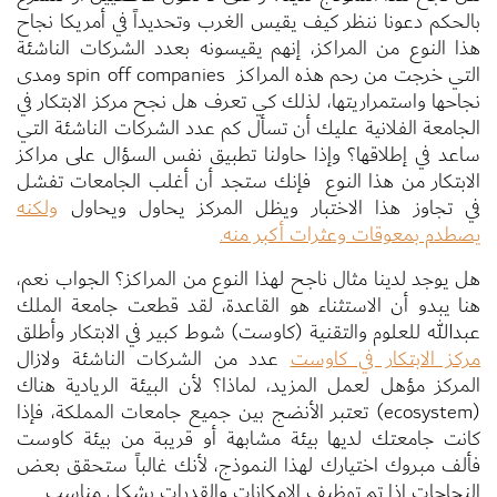
بالحكم دعونا ننظر كيف يقيس الغرب وتحديداً في أمريكا نجاح
هذا النوع من المراكز، إنهم يقيسونه بعدد الشركات الناشئة
التي خرجت من رحم هذه المراكز spin off companies ومدى
نجاحها واستمراريتها، لذلك كي تعرف هل نجح مركز الابتكار في
الجامعة الفلانية عليك أن تسأل كم عدد الشركات الناشئة التي
ساعد في إطلاقها؟ وإذا حاولنا تطبيق نفس السؤال على مراكز
الابتكار من هذا النوع فإنك ستجد أن أغلب الجامعات تفشل
في تجاوز هذا الاختبار ويظل المركز يحاول ويحاول
ولكنه
يصطدم بمعوقات وعثرات أكبر منه.
هل يوجد لدينا مثال ناجح لهذا النوع من المراكز؟ الجواب نعم،
هنا يبدو أن الاستثناء هو القاعدة، لقد قطعت جامعة الملك
عبدالله للعلوم والتقنية (كاوست) شوط كبير في الابتكار وأطلق
مركز الابتكار في كاوست
عدد من الشركات الناشئة ولازال
المركز مؤهل لعمل المزيد، لماذا؟ لأن البيئة الريادية هناك
(ecosystem) تعتبر الأنضج بين جميع جامعات المملكة، فإذا
كانت جامعتك لديها بيئة مشابهة أو قريبة من بيئة كاوست
فألف مبروك اختيارك لهذا النموذج، لأنك غالباً ستحقق بعض
النجاحات اذا تم توظيف الإمكانات والقدرات بشكل مناسب.