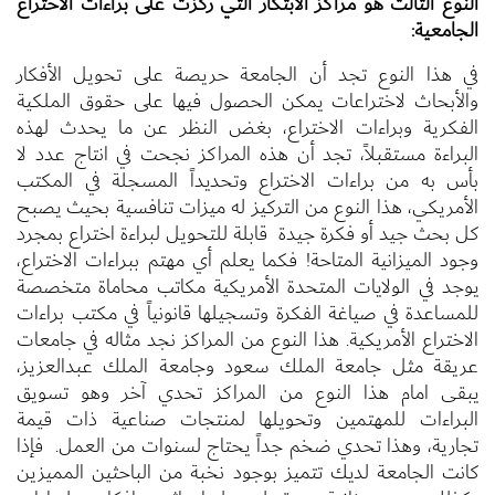
النوع الثالث هو مراكز الابتكار التي ركزت على براءات الاختراع
الجامعية:
في هذا النوع تجد أن الجامعة حريصة على تحويل الأفكار
والأبحاث لاختراعات يمكن الحصول فيها على حقوق الملكية
الفكرية وبراءات الاختراع، بغض النظر عن ما يحدث لهذه
البراءة مستقبلاً، تجد أن هذه المراكز نجحت في انتاج عدد لا
بأس به من براءات الاختراع وتحديداً المسجلة في المكتب
الأمريكي، هذا النوع من التركيز له ميزات تنافسية بحيث يصبح
كل بحث جيد أو فكرة جيدة قابلة للتحويل لبراءة اختراع بمجرد
وجود الميزانية المتاحة! فكما يعلم أي مهتم ببراءات الاختراع،
يوجد في الولايات المتحدة الأمريكية مكاتب محاماة متخصصة
للمساعدة في صياغة الفكرة وتسجيلها قانونياً في مكتب براءات
الاختراع الأمريكية. هذا النوع من المراكز نجد مثاله في جامعات
عريقة مثل جامعة الملك سعود وجامعة الملك عبدالعزيز،
يبقى امام هذا النوع من المراكز تحدي آخر وهو تسويق
البراءات للمهتمين وتحويلها لمنتجات صناعية ذات قيمة
تجارية، وهذا تحدي ضخم جداً يحتاج لسنوات من العمل. فإذا
كانت الجامعة لديك تتميز بوجود نخبة من الباحثين المميزين