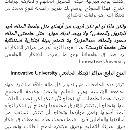
وكذلك يوجد ميزانية جيدة لتحويل ابحاثهم وافكارهم لبراءات
اختراع، فهذا النموذج يرسم لك طريق واضحة لنوع محدد من
الابتكارات وهو براءات الاختراع.
ولكن ماذا لو لم تكن قريب من أرامكو مثل جامعة الملك فهد
للبترول والمعادن؟ ولا يوجد لديك موارد مثل جامعتي الملك
سعود والملك عبدالعزيز؟ ولا تتمتع ببيئة ابتكارية استثنائية
مثل جامعة كاوست؟
هذا يقودنا لنوع آخر من مراكز الابتكار لم
نره بعد في جامعاتنا وهو ما يعرف بالابتكار الجامعي
Innovative University
النوع الرابع: مراكز الابتكار الجامعي
Innovative University
تركز هذه الجامعات على تطوير كل ماله علاقة مباشرة بمهام
الجامعة الرئيسية وهي التعليم والبحث وخدمة المجتمع.
انتبهت هذه الجامعات أنها تحتاج لأن تبتكر لكي تجذب الطلاب
اليها، وتحتاج أن تبتكر لتؤثر في مجتمعها وتحتاج أن تبتكر لترفع
قيمة أصولها وتعزز مواردها وتحتاج أن تبتكر لتستفيد من
أساتذتها والعاملين فيها. عندما نجحت هذه الجامعات في ابتكار
طرق حديثة للتعليم وطرق مبتكرة لدمج الطلاب وتحسين