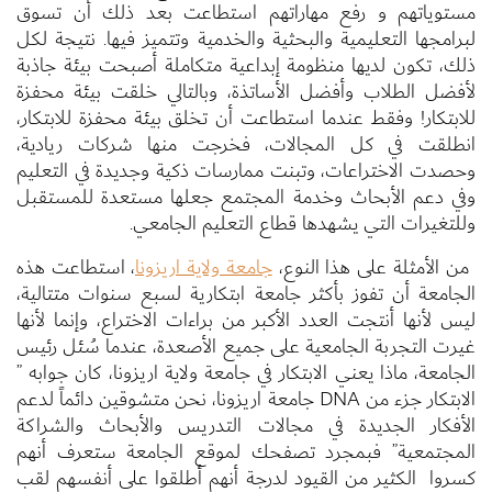
مستوياتهم و رفع مهاراتهم استطاعت بعد ذلك أن تسوق
لبرامجها التعليمية والبحثية والخدمية وتتميز فيها. نتيجة لكل
ذلك، تكون لديها منظومة إبداعية متكاملة أصبحت بيئة جاذبة
لأفضل الطلاب وأفضل الأساتذة، وبالتالي خلقت بيئة محفزة
للابتكار! وفقط عندما استطاعت أن تخلق بيئة محفزة للابتكار،
انطلقت في كل المجالات، فخرجت منها شركات ريادية،
وحصدت الاختراعات، وتبنت ممارسات ذكية وجديدة في التعليم
وفي دعم الأبحاث وخدمة المجتمع جعلها مستعدة للمستقبل
وللتغيرات التي يشهدها قطاع التعليم الجامعي.
من الأمثلة على هذا النوع،
جامعة ولاية اريزونا
، استطاعت هذه
الجامعة أن تفوز بأكثر جامعة ابتكارية لسبع سنوات متتالية،
ليس لأنها أنتجت العدد الأكبر من براءات الاختراع، وإنما لأنها
غيرت التجربة الجامعية على جميع الأصعدة، عندما سُئل رئيس
الجامعة، ماذا يعني الابتكار في جامعة ولاية اريزونا، كان جوابه ”
الابتكار جزء من DNA جامعة اريزونا، نحن متشوقين دائماً لدعم
الأفكار الجديدة في مجالات التدريس والأبحاث والشراكة
المجتمعية” فبمجرد تصفحك لموقع الجامعة ستعرف أنهم
كسروا الكثير من القيود لدرجة أنهم أطلقوا على أنفسهم لقب