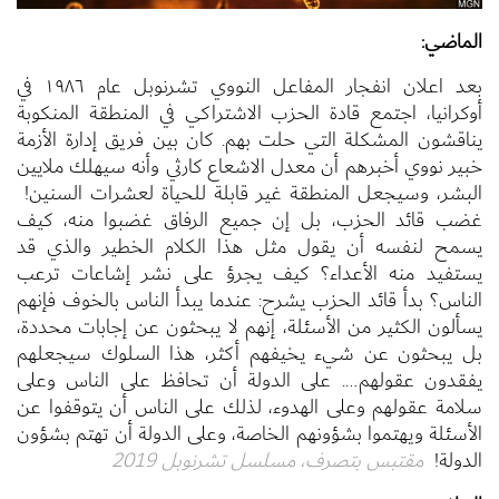
الماضي:
بعد اعلان انفجار المفاعل النووي تشرنوبل عام ١٩٨٦ في
أوكرانيا، اجتمع قادة الحزب الاشتراكي في المنطقة المنكوبة
يناقشون المشكلة التي حلت بهم. كان بين فريق إدارة الأزمة
خبير نووي أخبرهم أن معدل الاشعاع كارثي وأنه سيهلك ملايين
البشر، وسيجعل المنطقة غير قابلة للحياة لعشرات السنين!
غضب قائد الحزب، بل إن جميع الرفاق غضبوا منه، كيف
يسمح لنفسه أن يقول مثل هذا الكلام الخطير والذي قد
يستفيد منه الأعداء؟ كيف يجرؤ على نشر إشاعات ترعب
الناس؟ بدأ قائد الحزب يشرح: عندما يبدأ الناس بالخوف فإنهم
يسألون الكثير من الأسئلة، إنهم لا يبحثون عن إجابات محددة،
بل يبحثون عن شيء يخيفهم أكثر، هذا السلوك سيجعلهم
يفقدون عقولهم…. على الدولة أن تحافظ على الناس وعلى
سلامة عقولهم وعلى الهدوء، لذلك على الناس أن يتوقفوا عن
الأسئلة ويهتموا بشؤونهم الخاصة، وعلى الدولة أن تهتم بشؤون
الدولة!
مقتبس بتصرف، مسلسل تشرنوبل 2019