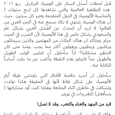
قبل لحظات أسدل الستار على الومبياد البرازيل ريو ٢٠١٦
هذه التظاهرة العالمية والتي نشاهدها كل اربع سنوات (
بالمناسبة الألومبياد في الدول المتقدمة يعتبر كل سنتين ..حيث
أن هناك الومبياد شتوي لا نكاد نسمع عنه في الجزء العربي من
العالم). لا اريد أن اتحدث عن الفشل العربي بشكل عام
والسعودي بشكل خاص في هذا الألومبياد لأن الضرب في الميت
حرام. ومتأكد ان هناك المئات من المهتمين والذين سيحللون
ويكتبون وينظرون ويقولون أكثر مما يجب….ومنذ متى كان
التنظير مشكلتنا؟ اذاً سأحاول أن امارس الوثب الطويل
والطويل جداً لاتجاوز هذه النقطة وأكتب عن ما جئت أساساً
للكتابة عنه…
سأحاول ان أسرد خلاصة الأفكار التي راودتني طيلة أيام
الألومبياد على شكل نقاط لأنها في الحقيقة هكذا تولدت
وتشكلت في خاطري اثناء المتابعة وهكذا كنت أود مشاركتها (
وسأفعل) كتغريدات في تويتر.
لابد من الجهد والعناء والتعب…وقد لا تصل!
هؤلاء الرياضيين الذين رأيناهم في مختلف الرياضات لم يكونوا