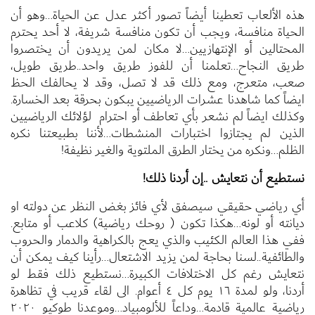
هذه الألعاب تعطينا أيضاً تصور أكثر عدل عن الحياة…وهو أن
الحياة منافسة، ويجب أن تكون منافسة شريفة، لا أحد يحترم
المحتالين أو الإنتهازيين…لا مكان لمن يريدون أن يختصروا
طريق النجاح…تعلمنا أن للفوز طريق واحد..طريق طويل،
صعب، متعرج، ومع ذلك قد لا تصل، وقد لا يحالفك الحظ
ايضاً كما شاهدنا عشرات الرياضيين يبكون بحرقة بعد الخسارة.
وكذلك ايضاً لم نشعر بأي تعاطف أو احترام لؤلائك الرياضيين
الذين لم يجتازوا اختبارات المنشطات…لأننا بطبيعتنا نكره
الظلم…ونكره من يختار الطرق الملتوية والغير نظيفة!
نستطيع أن نتعايش ..إن أردنا ذلك!
أي رياضي حقيقي سيصفق لأي فائز بغض النظر عن دولته او
ديانته أو لونه…هكذا تكون ( روحك رياضية) كلاعب أو متابع.
ففي هذا العالم الكئيب والذي يعج بالكراهية والدمار والحروب
والطائفية..لسنا بحاجة لمن يزيد الاشتعال…رأينا كيف يمكن أن
نتعايش رغم كل الاختلافات الكبيرة…نستطيع ذلك فقط لو
أردنا، ولو لمدة ١٦ يوم كل ٤ أعوام. الى لقاء قريب في تظاهرة
رياضية عالمية قادمة…وداعاً للألومبياد…وموعدنا طوكيو ٢٠٢٠