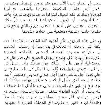
سبب في الدمار، دعونا الآن ننظر بشيء من الإنصاف وكثير من
الفخر كيف تعاملت الحكومة السعودية والشعب مع أزمة
كورونا؟ وسأترك لكم الخيال لتقارنوا ما حدث ويحدث مع جارتنا
الشرقية وكيف أن (جهل الحكومات) قد يتسبب في هلاك
الشعوب المغلوب على أمرها كالشعب الإيراني الذي يدفع ثمن
حكومة جاهلة وظالمة ومعتدية على جوارها وشعبها.
في مثل هذه الظروف، تأتي أهمية ثقة الشعب بالحكومة، هذه
الثقة التي لا يمكن أن تحدث في يوم وليلة، إن إحساس الشعب
أن حكومته موجوده لتحميه، لتستبق الأحداث، لتشاركه
القرارات وأسبابها بكل وضوح، يجعل الجميع على قدر عالي من
المسؤولية. أراهن على أن هناك حوار صامت داخل عقل كل
مواطن سعودي، يقول فيه (الحكومة تبذل كل ما تستطيع من
أجلي ومن أجل عائلتي ومن أجل جيراني وقريتي ومدينتي) هذا
الاطمئنان هو الذي جعل الملايين يتصرفون بهدوء وحكمة، لم
نجد هلع وتسابق على المحلات، حتى عندما أطل الملك حفظه
الله يخبرنا أن الأيام القادمة ستكون صعبة وقاسية، وعندما تم
فرض القوانين، قال جميع المواطنين بصوت واحد (سمعاً
وطاعة). إن ما تقوم به حكومتنا في المملكة العربية السعودية