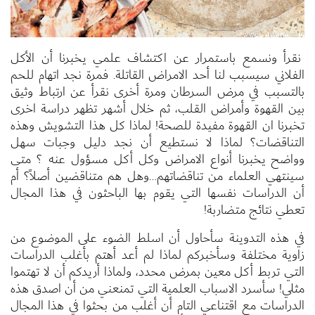
نقرأ ونسمع باستمرار عن اكتشاف علمي يخبرنا أن الأكل
الفلاني سيسبب لنا أحد الامراض القاتلة. فمرة نجد اتهام للحم
بالتسبب في مرض السرطان ومرة أخرى نقرأ عن ارتباط وثيق
بين القهوة وأمراض القلب، ثم خلال أشهر تظهر دراسة اخرى
تخبرنا ان القهوة مفيدة للصحة! لماذا كل هذا التشويش وهذه
التناقضات؟ لماذا لا نستطيع أن نجد دليل وجبات سهل
وواضح يخبرنا أنواع الامراض وكل أكل مسؤول عنه ؟ متى
سينتهي العلماء من تناقضاتهم…وهل هم متناقضين أصلاً؟ أم
أن الدراسات نفسها التي يقوم بها الباحثون في هذا المجال
تعطي نتائج متضاربة!
في هذه التدوينة سأحاول أن اسلط الضوء على الموضوع من
زاوية مختلفة وسأخبركم لماذا لم أعد أهتم بأغلب الدراسات
التي تربط أكل معين بمرض محدد، ولماذا أريدكم أن لا تهتموا
مثلي! سأسرد الاسباب العلمية التي تمنعني من أن اصدق هذه
الدراسات مع اقتناعي التام أن أغلب من بحثوا في هذا المجال