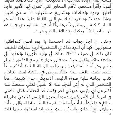
هناك إعلان زيادة للرواتب ولا تعديلات وزارية كما تعودنا سابقاً.
أعود وأقرأ ملخص لأهم المحاور التي تطرق لها الأمير فأجد
أغلبها وعود وتطلعات ومشاريع مستقبلية…اذاً مالذي تغير؟
وماذا حدث؟ وماهي الطلاسم التي القاها علينا هذا الساحر
الشاب؟ كيف وصلني تأثيرها وأنا أتابعها هنا لوحدي في قاعة
دراسية بولاية أمريكية تبعد الاف الكيلومترات..
وحتى ان اجد جواب لما احسسنا به يوم امس كمواطنين
سعوديين، لابد أن اعود بذاكرتي الشخصية اربع سنوات للخلف.
كان ذلك في صيف 2012 هناك في ولاية فلوريدا وتحديداً في
جامعة جاكسونفيل حيث جمعني حوار عابر مع الدكتور دانييل
جدج وهو أحد المشرفين في برنامج الزمالة الطبية. أتذكر جيداً
عندما كنت اناقش معه حالة مريض في مكتبه لفت انتباهي
كتاب بجانبه عليه صورة الرئيس الامريكي جون كينيدي. هذا
الشخص الذي لم أكن أعرف عنه الا القليل لكني سمعت عنه
أكثر من أي رئيس أمريكي آخر وكنت قد لاحظت خلال اقامتي
في امريكا أن الأمريكيين عموماً يحبون الرئيس كينيدي بطريقة
مبالغ فيها نوعاً ما. أخيراً جاءت الفرصة المناسبة للسؤال وبدأت
حواري مع أستاذي بالسؤال الذي يبدو انه استفزه، حينها قلت