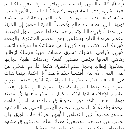
فيه (لو كانت الصين بلد متحضر يراعي حرية التعبير، لكنا لم
نعرف شيء يدعى أزمة فيروس كورونا). إن الدول الأوربية حتى
لحظة كتابة هذه السطور هي أكثر الدول معاناة من جائحة
كورونا التي عصفت بالعالم وتحديداً بالقارة العجوز. إن الكارثة
التي حدثت في إيطاليا، وتسير على خطاها بعض الدول الاوربية،
ستغير خريطة القارة وستلغي وهم المصير المشترك والوحدة
الأوربية. لقد كشف وباء كورونا عن هشاشة ما يعرف بالاتحاد
الأوربي، فهاهي التشيك تسرق معدات طبية مرسلة لإيطاليا
وهاهي المانيا ترفض تصدير أقنعة ومعدات طبية لجارتها
المنكوبة إيطاليا بحجة عدم الكفاية، هكذا اذاً، تم التخلي عن
أعرق الدول الأوربية وأقدمها حضارة عند أول اختبار. بينما هناك
على الطرف الآخر تسخر بنا الحياة مرة أخرى عندما تتبجح
الصين بمد يدها لصربيا، نفسها الصين التي تقول بعض
التقارير الإعلامية أنها ارتكبت كوارث بحق شعبها في مدينة
ووهان، هاهي تأخذ دور البطولة في سلوك سياسي ظاهره
الرحمة وباطنه أشياء أخرى، ليختتم الرئيس الصربي هذا المشهد
الساخر مصرحاً (إن التضامن الأوربي خرافة على الورق وأن
الصين هي صديقنا الحقيقي) مقبلاً العلم الصييني في مشهد
ميلودرامي يذكرنا بمسرحيات انطون تشيخوف!