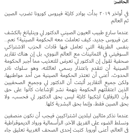
الحاضر:
في أواخر ٢٠١٩ بدأت بوادر كارثة فيروس كورونا تضرب الصين
ثم العالم.
عندما سارع طبيب العيون الصيني الدكتور لي وينليانغ بالكشف
عن فيروس جديد، كيف تعاملت معه الحكومة الصينية؟ نعم…
بنفس الطريقة التي تعامل فيها قادات الحزب الاشتراكي
السوفيتي في الثمانينات مع العالم النووي، بل إن هناك تقارير
صحفية تقول إن الدكتور لي تعرض للتعذيب مما أجبر الحكومة
الصينية أن تتقدم باعتذار رسمي لعائلته، وهو سلوك نادر
الحدوث، أعني أن تعتذر الحكومة الصينية من أحد مواطنيها،
ولكن جميع التقارير أثبتت أن الدكتور لي وجميع الصحفيين
الذين اعتقلتهم الحكومة بتهمة نشر الإشاعات كانوا على حق
وأن (الرفاق) ارتكبوا كارثة ليس بحق الدكتور لي فحسب، ولا
بحق الصين فقط، وإنما بحق البشرية كلها.
عندما نذكر مثالين لبلدين اشتراكيين فيجب أن نكون منصفين
ونسلط الضوء على الفريق الآخر، الرأسمالية ورواد الديموقراطية
في العالم، أعني أوروبا. كتبت إحدى الصحف الغربية تعليق جاء