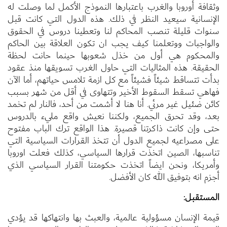
وثقافة أوروبا والغرب باعتبارها النموذج الأكمل لما وصلت له
الإنسانية سيعيد النظر في ذلك. هذه الدول التي كانت قبل
سنوات قليلة تنصب المحاكم لنا وتعطينا دروس في الحقوق
والواجبات ووتعلمنا كيف يجب ان تكون العلاقة بين الحاكم
والمحكوم هي أول من خذل شعوبها حينما حانت لحظة
الحقيقة. هذه المثاليات التي حاول الغرب تسويقها منذ عقود
بدأت تتساقط شيئاً فشيئاً مع كل ازمة تلامس حياتهم، أما الآن
فهاهي تسقط السقوط الأخير وتتهاوى في أقل من شهر بسبب
كائن ضئيل غير مرئي. أنا هنا لا أشمت من أحد، فالنار لم تخمد
بعد، وقد تحرق الجميع، ولكننا نعيش واقع مليء بالدروس
حتى وإن كانت ذاكرتنا قصيرة. هذا الواقع ترك الباب مفتوح
على مصراعيه لجميع الدول أن تتخذ القرارات السياسية التي
تناسبها، الصين اتخذت قرارها السياسي، كذلك فعلت اوروبا
وأمريكا، ونحن ايضاً اتخذت حكومتنا القرار السياسي الذي
أجزم انه بتوفيق الله كان الأفضل.
المستقبل:
قيمة الإنسان مسؤولية عالمية، والعبث بها وانتهاكها قد يؤدي