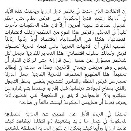
إن الإنفلات الذي حدث في بعض دول اوروبا ويحدث هذه الأيام
في أمريكا وعدم قدرة الحكومة على فرض نظام مثل حظر
التجول لساعات سببه أمرين: أولاً لأن هذه الحكومات تأخرت
كثيراً في التحذير وفرض هذا النوع من التنظيم وذلك لاعتبارات
اقتصادية، هكذا هي الرأسمالية، الاقتصاد أولاً وثانياً وثالثاً.
السبب الثاني أن الأدبيات الغربية تعلي قيمة الحرية كسلوك
فردي وكذلك سلوك اقتصادي، هذا التعزيز للفردية تجعل كل
شخص مسؤول عن نفسه وعن قراراته حتى لو كان القرار أن
يتجول وهو مريض ويعدي الآخرين، وهذا ما حدث في إيطاليا
تحديداً، هذا المفهوم المتطرف للحرية الفردية جعل الدولة
تعجز عن فرض النظام والقانون كتشريع يقضي بحظر التجول
والذي يحتاج لجولات برلمانية قبل إقراره، وعندما يتم إقراره من
سيلتزم به؟ فالمواطن لا يثق في الحكومة التي انتخبها، لأنه
يعرف تماما أن مقاييس الحكومة ليست دائماً في صالحه.
تحدثنا في الجزء الأول عن الصين، عن الحرية المتطرفة
للحكومة في عمل ما تريد بشعبها، ثم انتقلنا لنشاهد كيف
عانت اوروبا ورأينا كيف يمكن ان تكون الحرية المطلقة للشعب