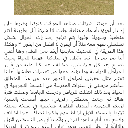
بعد أن عودتنا شركات صناعة الجوالات كنوكيا وغيرها على
إصدار أجهزة بأسماء مختلفة، جاءت لنا شركة آبل بطريقة أكثر
منطقية وسهولة وفيها يتم ترقيم إصدارات الجوال بشكل
تسلسلي نفهم معه مثلاً أن ايفون ٤ افضل من ايفون ٣ وهكذا
.
هذا الطريقة في التحديث نمارسها أيضا نحن البشر، وهنا أعني
أننا نمر بمراحل نمو وتطور في سلوكنا وفهمنا للحياة بحيث
نصبح بعد كل فترة شيء مختلف عما كنا عليه من قبل
.
المراحل الدراسية وما يرتبط معها من تغييرات يعايشها أغلبنا
تعتبر مثال حقيقي لمراحل التطور هذه
.
من هذا المنطلق
سأعتبر مرحلتي في سنوات المدرسة هي النسخة التجريبية في
الحياة
.
بعد ذلك انتقلت للرياض ودرست الجامعة وعملت فترة
هناك ثم رجعت لمنطقتي وقريتي، حينها أصبحت بالنسبة
لزملاء المدرسة وأصدقاء الطفولة شخصية في نسخة محدثة
ترتبط بالنسخة الاولى ارتباط مهم ولكنها تختلف عنها اختلاف
واضح
.
بعد أيام سأعود لقريتي ولأصدقائي من النسختين الاولى
والثانية اذا جاز التعبير، وبعد غياب لسبع سنوات في امريكا