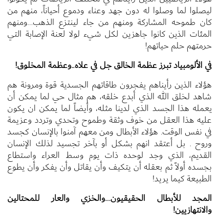
ليصلوا لما وصلوا له دون جهد وعناء ودموع أحياناً، منهم من
كان طموحه المشاركة ومنهم من جاء لينتزع الذهب…ومنهم
المئات الذين كانوا جاهزين لكل شيء لولا لعنة الإصابة التي
حرمتهم حلم حياتهم!
في الألومبياد تبرز عظمة الخالق جل في علاه..وعظمة المخلوق!
هؤلاء الذين رأيناهم يفجرون طاقاتهم الجسدية قوة ومرونة هم
شاهد لخلق الله الذي أبدع خلقه، هم مثال حي لما يمكن أن
يعمله هذا الجسد الذي لدينا مثله، وأيضاً لما يمكن ان يكون
عليه هذا العقل من خوف وثقة وطموح وتحدي وتردد وعزيمة
في نفس الوقت. هؤلاء الأبطال ومن معهم آمنوا بالإنسان كجسد
وروح . بل أعتقد انهم بشكل أو بآخر تجسيد لذلك الإنسان
القديم، الذي وجد لوحده ذات يوم وسط العراء واستطاع
بجسده أولاً ثم بعقله أن يتكيف وأن يقاتل وأن يفكر وأن يطوع
الطبيعة كيما يريد!
المجد للأبطال الحقيقيون…والخزي والعار للمحتالين
والانتهازيين!