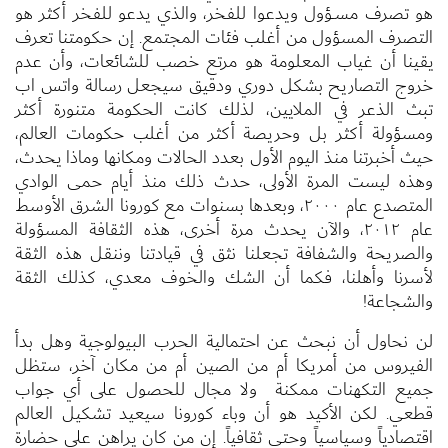
هو تصرف مسـؤول ويدعوا للفخر، والذي يدعو للفخر أكثر هو
التصرف المسؤول من أغلب فئات المجتمع. إن حكومتنا تعرف
يقينا أن غياب المعلومة هو مرتع خصب للشائعات، وأن عدم
خروج التصاريح بشكل دوري ودقيق سيجعل رسالة واتس اب
تبث الذعر في الملايين، لذلك كانت الحكومة متنورة أكثر
ومسؤولة أكثر بل وحريصة أكثر من أغلب حكومات العالم،
حيث أخبرتنا منذ اليوم الأول بعدد الحالات ومكانها وماذا يحدث،
وهذه ليست المرة الأولى، حدث ذلك منذ أيام حمى الوادي
المتصدع عام ٢٠٠٠، وبعدها بسنوات مع كورونا الشرق الأوسط
عام ٢٠١٢، والآن يحدث مرة أخرى، هذه الثقافة المسؤولة
والصريحة والشفافة تجعلنا نثق في قيادتنا وننقل هذه الثقة
لأسرنا وأهلنا، فكما أن الشك والخوف معدي، كذلك الثقة
والشجاعة!
لن نحاول أن نبحث عن احتمالية الحرب البيولوجية وهل بدأ
الفيروس من أمريكا أم من الصين أم من مكان آخر، ستظل
جميع التكهنات ممكنة ولا مجال للحصول على أي جواب
قطعي. لكن الأكيد هو أن وباء كورونا سيعيد تشكيل العالم
اقتصادياً وسياسياً وحتى ثقافياً. إن من كان يراهن على حضارة