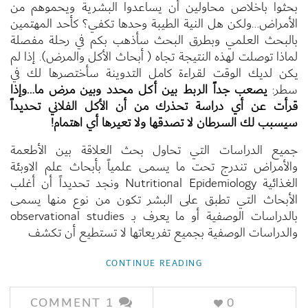
بحثوا باخلاص محاولين أن يساعدوا البشرية ويحموهم من
الأمراض…ولكن هل النية الطيبة وحدها تكفي؟ كأحد المهتمين
بالبحث العلمي وبطرق البحث سأذهب بكم في رحلة مفصلة
لماذا توصلت لهذه النتيجة تجاه ( أبحاث الأكل والمرض). إذا لم
يكن لديك الوقت لقراءة كامل التدوينة سأختصرها لك في
سطر:
يصعب جداً الربط بين أكل محدد وبين مرض ما…وإذا
قرأت عن أي دراسة تحذرك من أن الأكل الفلاني تحديداً
سيسبب لك السرطان لا تصدقها ولا تعيرها أي اهتمام!
جميع الدراسات التي تحاول بحث العلاقة بين الأطعمة
والأمراض تندرج تحت ما يسمى علمياً بأبحاث علم الاوبئة
الغذائية Nutritional Epidemiology ونجد تحديداً أن أغلب
الأبحاث التي تطبق على البشر تكون من نوع منها يسمى
بالدراسات الوصفية أو ما يعرف بـ observational studies
والدراسات الوصفية بجميع تفريعاتها لا تستطيع أن تكشف
CONTINUE READING
COMMENT
1
0