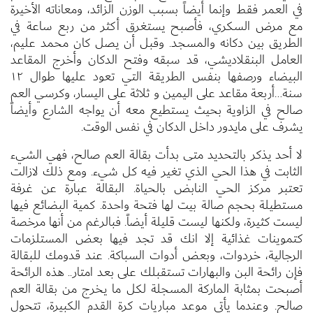
في العمر فقط وإنما أيضاً بسبب الوزن الزائد، ومعاناته الأخيرة
مع مرض السكري، فأصبح يستغرق أكثر من ربع ساعة في
الطريق بين دكانه والمسجد. وقبل أن يصل كان محمد عليم،
العامل البنقلاديشي، قد سبقه وفتح الدكان وأخرج المقاعد
البيضاء ورصفها بنفس الطريقة التي تعود عليها طوال ١٢
سنة…أربعة مقاعد على اليمين و ثلاثة على اليسار، وكرسي العم
صالح في الزاوية بحيث يستطيع معه أن يواجه الشارع وأيضاً
يشرف على مايدور داخل الدكان في نفس الوقت.
لا أحد يذكر بالتحديد متى بدأت بقالة العم صالح، فهي الشيء
الثابت في هذا الحي الذي تغير فيه كل شيء. ومع ذلك لازالت
تعتبر مركز الحي النابض بالحياة. البقالة عبارة عن غرفة
مستطيلة بحجم صالة بيت لها فتحة واحدة. كمية البضائع فيها
ليست كثيرة، ولكنها ليست قليلة أيضاً. فبالرغم من أنها مرخصة
كتموينات غذائية إلا انك قد تجد فيها بعض المستلزمات
الرجالية، خردوات، وبعض أدوات السباكة. عند قدومك للبقالة
فإن رائحة البن والبهارات تستقبلك على بعد امتار.. هذه الرائحة
أصبحت بمثابة الماركة المسجلة لكل ما يخرج من بقالة العم
صالح. وعندما يأتي موعد مباريات كرة القدم الكبيرة، تتحول