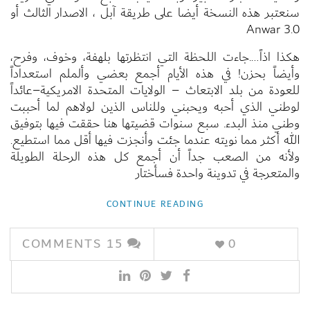
سنعتبر هذه النسخة أيضا على طريقة آبل ، الاصدار الثالث أو
Anwar 3.0
هكذا اذاً
….
جاءت اللحظة التي انتظرتها بلهفة، وخوف، وفرح،
وأيضاً بحزن
!
في هذه الأيام أجمع بعضي وألملم استعداداً
للعودة من بلد الابتعاث
–
الولايات المتحدة الامريكية
–
عائداً
لوطني الذي أحبه ويحبني وللناس الذين لولاهم لما أحببت
وطني منذ البدء
.
سبع سنوات قضيتها هنا حققت فيها بتوفيق
الله أكثر مما نويته عندما جئت وأنجزت فيها أقل مما استطيع
.
ولأنه من الصعب جداً أن أجمع كل هذه الرحلة الطويلة
والمتعرجة في تدوينة واحدة فسأختار
CONTINUE READING
COMMENTS
15
0