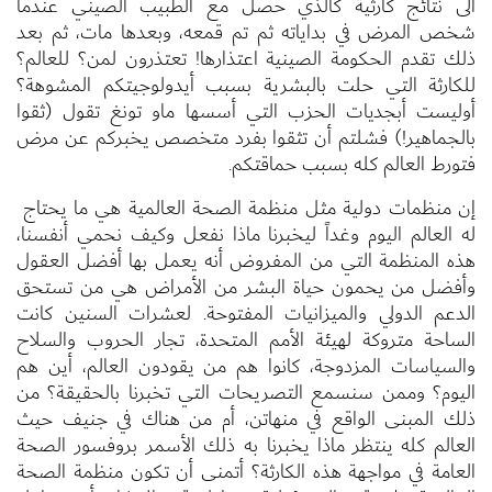
الى نتائج كارثية كالذي حصل مع الطبيب الصيني عندما
شخص المرض في بداياته ثم تم قمعه، وبعدها مات، ثم بعد
ذلك تقدم الحكومة الصينية اعتذارها! تعتذرون لمن؟ للعالم؟
للكارثة التي حلت بالبشرية بسبب أيدولوجيتكم المشوهة؟
أوليست أبجديات الحزب التي أسسها ماو تونغ تقول (ثقوا
بالجماهير!) فشلتم أن تثقوا بفرد متخصص يخبركم عن مرض
فتورط العالم كله بسبب حماقتكم.
إن منظمات دولية مثل منظمة الصحة العالمية هي ما يحتاج
له العالم اليوم وغداً ليخبرنا ماذا نفعل وكيف نحمي أنفسنا،
هذه المنظمة التي من المفروض أنه يعمل بها أفضل العقول
وأفضل من يحمون حياة البشر من الأمراض هي من تستحق
الدعم الدولي والميزانيات المفتوحة. لعشرات السنين كانت
الساحة متروكة لهيئة الأمم المتحدة، تجار الحروب والسلاح
والسياسات المزدوجة، كانوا هم من يقودون العالم، أين هم
اليوم؟ وممن سنسمع التصريحات التي تخبرنا بالحقيقة؟ من
ذلك المبنى الواقع في منهاتن، أم من هناك في جنيف حيث
العالم كله ينتظر ماذا يخبرنا به ذلك الأسمر بروفسور الصحة
العامة في مواجهة هذه الكارثة؟ أتمنى أن تكون منظمة الصحة