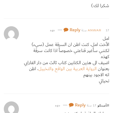
شكرا لك:)
—
Reply
17 سنة ago
ANWAR
امل
الأخت امل، كنت اظن ان السرقة عمل (سيء)
لكنني سأغير قناعتي خصوصاً اذا كانت سرقة
كهذه.
اضيف الى هذين الكتابين كتاب ثالث من دار الفارابي
بعنوان
الرواية العربية بين الواقع والتخييل
، اظن
انه الاجود بينهم.
تحياتي
—
Reply
17 سنة ago
الأمينكو