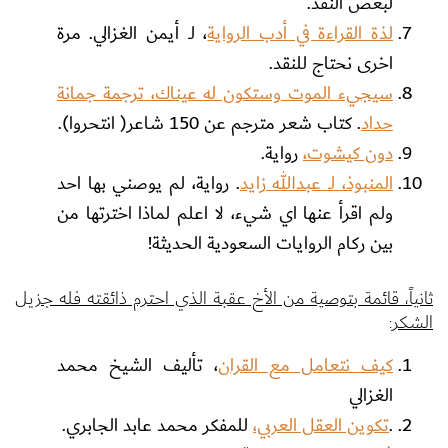
لبعض النقد.
لذة القراءة في أدب الرواية
، لـ أيمن الغزالي. مرة
اخرى نحتاج للنقد.
سيجيء الموت وستكون له عيناك، ترجمة جمانة
حداد
. كتاب شعر مترجم عن 150 شاعر( انتحروا).
دون كيشوت،
رواية.
المنبوذ، لـ عبدالله زايد
. رواية، لم يوصني بها احد
ولم اقرأ عنها اي شيء، لا اعلم لماذا اخترتها من
بين ركام الروايات السعودية الحديثة!
ثانياً، قائمة بتوصية من الأخ عقبة الذي احترم ذائقته فله جزيل
الشكر:
كيف نتعامل مع القران
، تأليف الشيخ محمد
الغزالي
.
تكوين العقل العربي،
للمفكر محمد عابد الجابري.