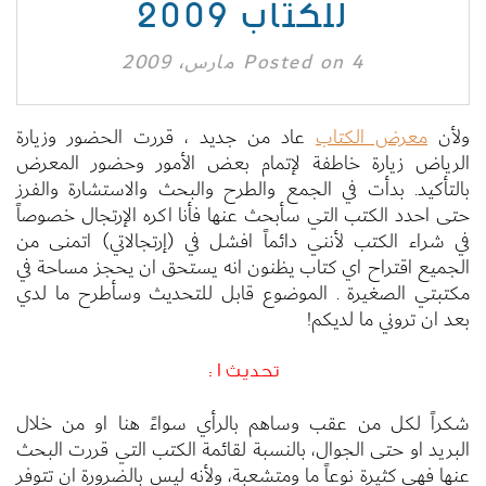
للكتاب 2009
4 مارس، 2009
Posted on
ولأن
معرض الكتاب
عاد من جديد ، قررت الحضور وزيارة
الرياض زيارة خاطفة لإتمام بعض الأمور وحضور المعرض
بالتأكيد. بدأت في الجمع والطرح والبحث والاستشارة والفرز
حتى احدد الكتب التي سأبحث عنها فأنا اكره الإرتجال خصوصاً
في شراء الكتب لأنني دائماً افشل في (إرتجالاتي) اتمنى من
الجميع اقتراح اي كتاب يظنون انه يستحق ان يحجز مساحة في
مكتبتي الصغيرة . الموضوع قابل للتحديث وسأطرح ما لدي
بعد ان تروني ما لديكم!
تحديث 1 :
شكراً لكل من عقب وساهم بالرأي سواءً هنا او من خلال
البريد او حتى الجوال، بالنسبة لقائمة الكتب التي قررت البحث
عنها فهي كثيرة نوعاً ما ومتشعبة، ولأنه ليس بالضرورة ان تتوفر