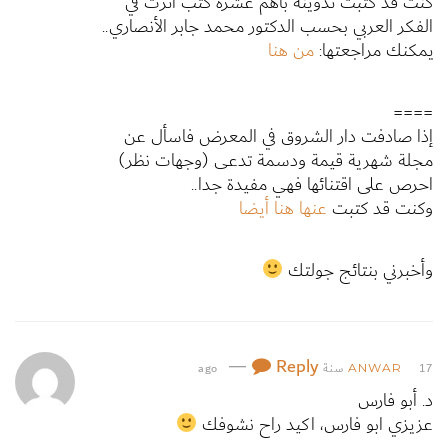
كنت قد كتبت تدوينة بأهم عشرة كتب أثرت في
الفكر العربي بحسب الدكتور محمد جابر الأنصاري..
يمكنك مراجعتها:
من هنا
====
إذا صادفت دار الشروق في المعرض فاسأل عن
مجلة شهرية قيمة ودسمة تدعى (وجهات نظر)
احرص على اقتنائها فهي مفيدة جدا..
وكنت قد كتبت
عنها هنا أيضا
وأخبرني بنتائج جولتك
—
Reply
17 سنة ago
ANWAR
د. أبو فارس
عزيزي ابو فارس، اكيد راح نشوفك