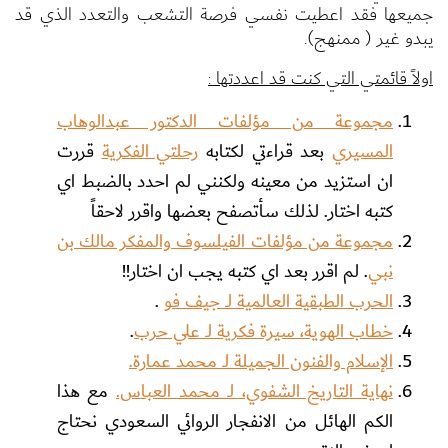
جميعها فقد اعطيت نفسي فرصة التشعب والتعدد الذي قد
يبدو غير ( ممنهج).
اولاً قائمتي التي كنت قد اعددتها :
مجموعة من مؤلفات الدكتور عبدالوهاب
المسيري
بعد قراءتي لكتابه
رحلتي الفكرية
قررت
ان استزيد من معينه ولكنني لم احدد بالضبط اي
كتبه اختار. لذلك سأتصفح بعضها واقرر لاحقاً
مجموعة من مؤلفات الفيلسوف والمفكر مالك بن
نبي
. لم اقرر بعد اي كتبه يجب ان اختار!!
الحرب الطبقية العالمية لـ جيف فو
.
خطاب الهوية، سيرة فكرية لـ علي حرب
.
الإسلام والفنون الجميلة لـ محمد عمارة.
نهاية التاريخ الشفوي، لـ محمد العباس.
مع هذا
الكم الهائل من الانفجار الروائي السعودي نحتاج