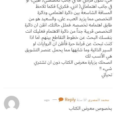
حي، تكون قراءتي اما في جانب تخصصي( طبي) او
في جانب اهتماماتي( ادبي، فكري) فكما تلاحظ
المسافة الشاسعة بين دائرة اهتمامي ودائرة
التخصص مما يزيد العبء على، والسعيد هو من
طابق اهتمامه تخصصه. فمثل حالتك، اظن ان دائرة
التخصص قريبة جداً من دائرة الاهتمام فعليك انت
بنفسك البحث عن خطوط التقاطع بينهم. اما اذا
كنت تبحث عن قراءة حرة فأظن ان الروايات او
السير الذاتية وما شابهها مما يحمل عنصر التشويق
هي الأنسب لك
انصحك بزيارة معرض الكتاب دون ان تشتري
شيء !!
تحياتي
—
Reply
17 سنة ago
محمد المصري
بخصوص معرض الكتاب