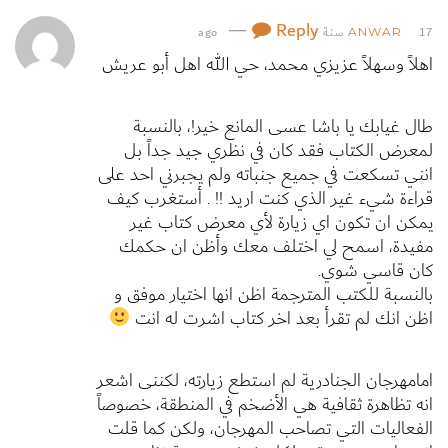
—
Reply
17 سنة ago
ANWAR
اهلاً وسهلاً عزيزي محمد، حي الله اهل أبو عريش
طال غيابك يا باشا عسى المانع خير!، بالنسبة
لمعرض الكتاب فقد كان في نظري جيد جداً بل
انني تسكعت في جميع جنباته ولم يجبرني احد على
قراءة شيء غير الذي كنت اريد !! . أستغرب كيف
يمكن ان تكون اي زيارة لأي معرض كتاب غير
مفيدة، اسمح لي اختلف معك وأظن ان حكمك
كان قاسي شوي.
بالنسبة للكتب المترجمة اظن انها اختيار موفق و
اظن انك لم تقرأ بعد اخر كتاب اشرت له انت
امامهرجان الجنادرية لم استطع زيارته، لكننى اشعر
انه تظاهرة ثقافية هي الأضخم في المنطقة، خصوصاً
الفعاليات التي تصاحب المهرجان، ولكن كما قلت