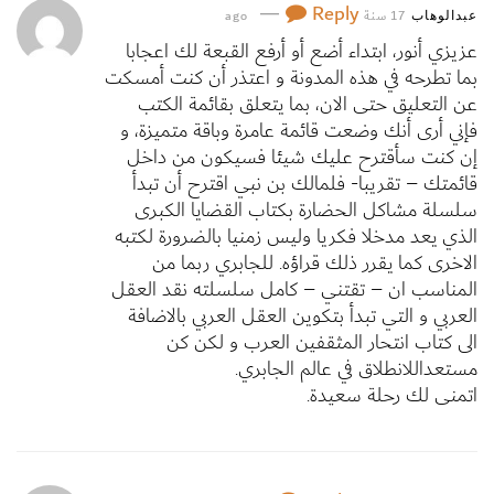
—
Reply
17 سنة ago
عبدالوهاب
عزيزي أنور، ابتداء أضع أو أرفع القبعة لك اعجابا
بما تطرحه في هذه المدونة و اعتذر أن كنت أمسكت
عن التعليق حتى الان، بما يتعلق بقائمة الكتب
فإني أرى أنك وضعت قائمة عامرة وباقة متميزة، و
إن كنت سأقترح عليك شيئا فسيكون من داخل
قائمتك – تقريبا- فلمالك بن نبي اقترح أن تبدأ
سلسلة مشاكل الحضارة بكتاب القضايا الكبرى
الذي يعد مدخلا فكريا وليس زمنيا بالضرورة لكتبه
الاخرى كما يقرر ذلك قراؤه. للجابري ربما من
المناسب ان – تقتني – كامل سلسلته نقد العقل
العربي و التي تبدأ بتكوين العقل العربي بالاضافة
الى كتاب انتحار المثقفين العرب و لكن كن
مستعداللانطلاق في عالم الجابري.
اتمنى لك رحلة سعيدة.