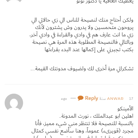
يعطيك العافية يا دكتور نونو
ولكن أحتاج منك لنصيحة للناس الي زي حالاتي الي
يروحون متحمسين ولا يدرون وش يشترون لأنك
زي ما انت عارف هم في وادي والقراءة في وادي آخر،
وبالتالي فالنصيحة المطلوبة هذه المرة هي نصيحة
بكتب تجبرني على إكمالها عند البدء بقراءتها
تشكراتي مرة أخرى لك ولضيوف مدونتك القيمة….
—
Reply
17 سنة ago
ANWAR
الأمينكو
اهلين ابو عبدالملك ، نورت المدونة..
بالنسبة للنصيحة فلا تنتظر مني شيء مميز، فأنا
مجرد (قويرىء) عموماً، وهنا سأضع نفسي كمثال