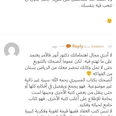
تتعب فيه بنفسك .
—
Reply
17 سنة ago
OKBAH
لا أدري مجال اهتماماتك دكتور أنور..فالأمر يعتمد
على ما تهتم فيه.. لكن عموما أنصحك بالتنويع
حتى لا تمل وكانك تحضر معك من الرياض بستان
من الفواكه
أنصحك بكتاب المسيري رحمه الله: سيرة غير ذاتية
غير موضوعية.. فهو يجمع ويفصل في أفكاره كلها أو
حتى ينقل من بعض كتبه الأخرى وحينها لست
بحاجة للإطلاع على أغلب كتبه الأخرى.. فهو كتاب
جامع لحياته وفكره..
لا تنس كتب العقاد ففيها قيمة لغوية وفكرية كبيرة