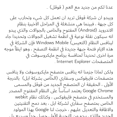
عدنا لكم من جديد مع العم ( قوقل) ..
ويبدو ان شركة قوقل تريد ان تعمل كل شيء وتحارب على
كل جبهة ، فبينما هي منشغلة في المراحل الاخيرة بنظام
الاندرويد (Android) المفتوح والخاص بالجوالات والذي يبدو
انه سيكون نقلة نوعية في انظمة تشغيل الجوالات وتحديدا جاء
لينافس النظام (التعيس) Windows Mobile فإن الشركة في
هذه الايام فتحة جبهة جديدة في انظمة التصفح ، وهو ايظاً موجه
مرة اخرى تحديداً لمنافسة برنامج مايكروسوفت في
المتصفحات Internet Explorer .
ولكن لماذا جزمنا انه ينافس متصفح مايكروسوفت ولا ينافس
متصفحات فايرفوكس وسفاري (الخاص بشركة ابل) بالدرجة
الأولى ، الحقيقة ان المتصفح الجديد من قوقل والمسمى
Google Chrome يعتمد اساساً على النظام المفتوح المصدر
والمستخدم في متصفح فايرفوكس ، وكذلك نظام webkit
الخاص بمتصفح سفاري لشركة ابل ، بعد دمج التقنيتين
والاظافة والتعديل عليهم ، خرجت لنا Google بهذا المولود
الجديد واللذي يبدو من التجربة الأولى جميل جداً وسريع بل