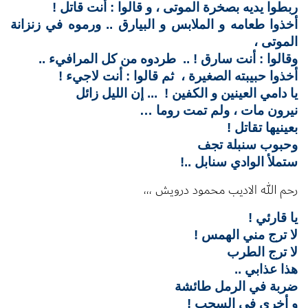
ربطوا يديه بصخرة الموتى ،
و قالوا : أنت قاتل !
أخذوا طعامه و الملابس و البيارق .. و
رموه في زنزانة
الموتى ،
وقالوا : أنت سارق ! .. طردوه من كل المرافيء ..
أخذوا حبيبته الصغيرة ، ثم قالوا : أنت لاجيء !
يا دامي العينين و الكفين ! ..
. إن الليل زائل
نيرون مات ، ولم تمت روما …
بعينيها تقاتل !
وحبوب سنبلة تجف
ستملأ الوادي سنابل ..!
رحم الله الاديب محمود درويش ،،،
يا قارئي !
لا ترج مني الهمس !
لا ترج الطرب
هذا عذابي ..
ضربة في الرمل طائشة
و أخرى في السحب !