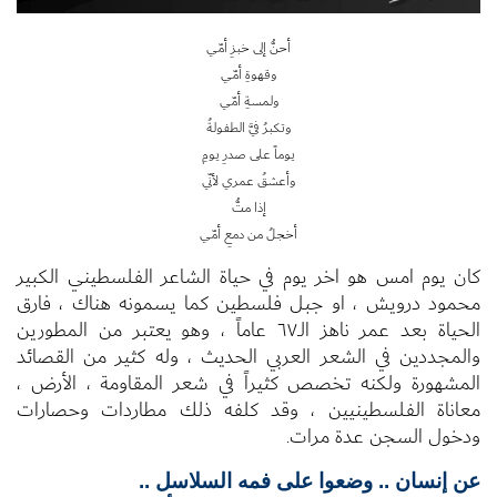
أح
نُّ إلى خبزِ أمّي
وقهوةِ أمّي
ولمسةِ أمّي
و
تكبرُ فيَّ الطفولةُ
يو
ماً على صدرِ يومِ
وأعش
قُ عمري لأنّي
إذا متُّ
أخجلُ من دمعِ أمّي
كان يوم امس هو اخر يوم في حياة الشاعر الفلسطيني الكبير
محمود درويش ، او جبل فلسطين كما يسمونه هناك ، فارق
الحياة بعد عمر ناهز الـ٦٧ عاماً ، وهو يعتبر من المطورين
والمجددين في الشعر العربي الحديث ، وله كثير من القصائد
المشهورة ولكنه تخصص كثيراً في شعر المقاومة ، الأرض ،
معاناة الفلسطينيين ، وقد كلفه ذلك مطاردات وحصارات
ودخول السجن عدة مرات.
عن إنسان ..
وضعوا على فمه السلاسل ..