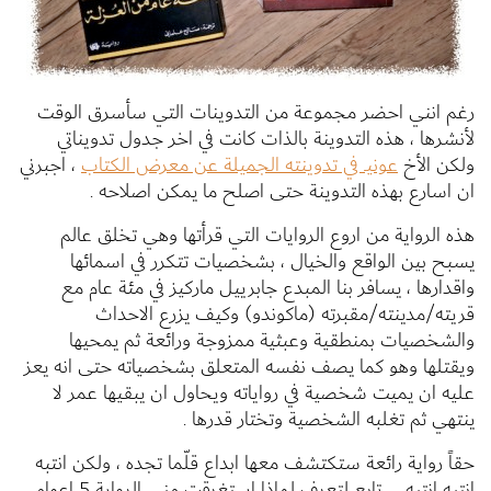
رغم انني احضر مجموعة من التدوينات التي سأسرق الوقت
لأنشرها ، هذه التدوينة بالذات كانت في اخر جدول تدويناتي
ولكن الأخ
عونيـ في تدوينته الجميلة عن معرض الكتاب
، اجبرني
ان اسارع بهذه التدوينة حتى اصلح ما يمكن اصلاحه .
هذه الرواية من اروع الروايات التي قرأتها وهي تخلق عالم
يسبح بين الواقع والخيال ، بشخصيات تتكرر في اسمائها
واقدارها ، يسافر بنا المبدع جابرييل ماركيز في مئة عام مع
قريته/مدينته/مقبرته (ماكوندو) وكيف يزرع الاحداث
والشخصيات بمنطقية وعبثية ممزوجة ورائعة ثم يمحيها
ويقتلها وهو كما يصف نفسه المتعلق بشخصياته حتى انه يعز
عليه ان يميت شخصية في رواياته ويحاول ان يبقيها عمر لا
ينتهي ثم تغلبه الشخصية وتختار قدرها .
حقاً رواية رائعة ستكتشف معها ابداع قلّما تجده ، ولكن انتبه
انتبه انتبه ،،، تابع لتعرف لماذا استغرقت مني الرواية 5 اعوام